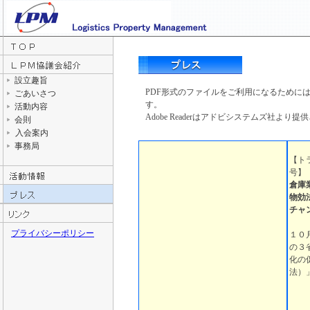
設立趣旨
PDF形式のファイルをご利用になるためには、Ado
ごあいさつ
す。
活動内容
Adobe Readerはアドビシステムズ社より提
会則
入会案内
事務局
【
ト
号
】
倉庫
物効
チャ
プライバシーポリシー
１０
の３
化の
法）