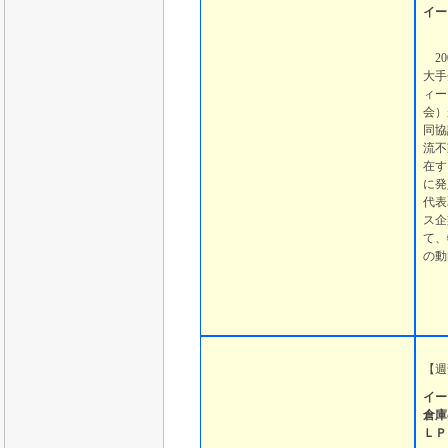
イー
20
大手
ィー
会）
同協
流不
在す
に発
代表
ス企
て、
の動
【
週
イー
倉庫
ＬＰ