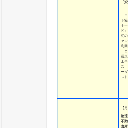
「資
ロジ
ト協
十一
区）
初の
ァン
利回
また
震規
工事
宏・
ーダ
スト
【
月
物流
不動
倉庫