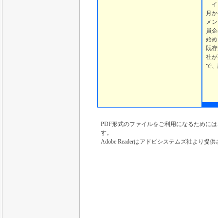
イー
月か
メン
員企
始め
既存
社が
で、
PDF形式のファイルをご利用になるためには、Ado
す。
Adobe Readerはアドビシステムズ社より提