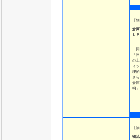
【
物
倉庫
ＬＰ
同会
「日
の上
ィッ
理的
さら
倉庫
明」
【
物
物流