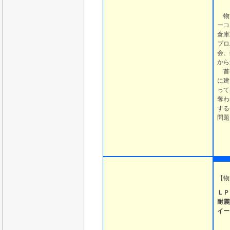
物流
ーコ
倉庫
プロ
会、
から
首都
に建
って
奪わ
する
問題
【
物
ＬＰ
耐震
イー