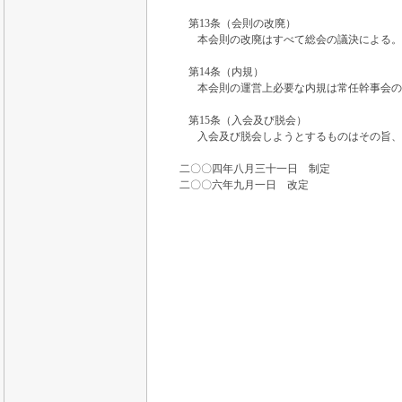
第13条（会則の改廃）
本会則の改廃はすべて総会の議決による。
第14条（内規）
本会則の運営上必要な内規は常任幹事会の
第15条（入会及び脱会）
入会及び脱会しようとするものはその旨、
二〇〇四年八月三十一日 制定
二〇〇六年九月一日 改定