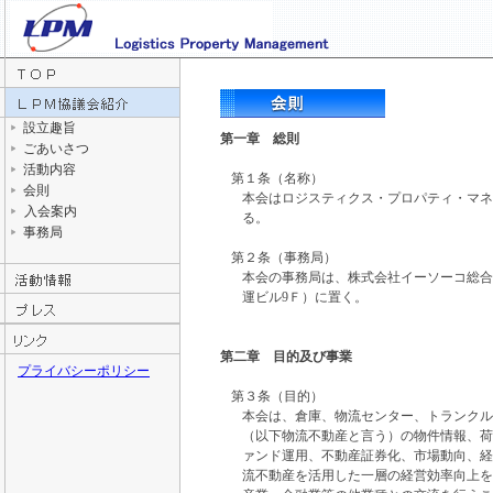
設立趣旨
第一章 総則
ごあいさつ
活動内容
第１条（名称）
会則
本会はロジスティクス・プロパティ・マネ
入会案内
る。
事務局
第２条（事務局）
本会の事務局は、株式会社イーソーコ総合
運ビル9Ｆ）に置く。
第二章 目的及び事業
プライバシーポリシー
第３条（目的）
本会は、倉庫、物流センター、トランクル
（以下物流不動産と言う）の物件情報、荷
ァンド運用、不動産証券化、市場動向、経
流不動産を活用した一層の経営効率向上を