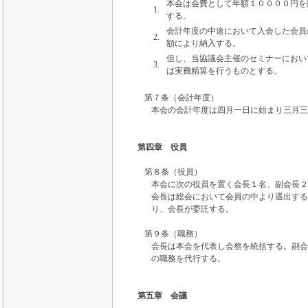
本会は会費として年額１００００円を
1.
する。
会計年度の中途において入会した会員
2.
額により納入する。
但し、当協議会主催のセミナーにおい
3.
は実費精算を行うものとする。
第７条（会計年度）
本会の会計年度は四月一日に始まり三月三
第四章 役員
第８条（役員）
本会に次の役員を置く会長１名、副会長２
会長は総会において会員の中より選出する
り、会長が委託する。
第９条（職務）
会長は本会を代表し会務を統括する。副会
の職務を代行する。
第五章 会議