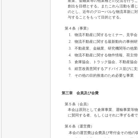
産業、金融業等の他業種との交流を行うこ
創出を目標とする。またこれら活動を通じ
のとし、近年のグローバルな物流革新に対
与することをもって目的とする。
第４条（事業）
1.
物流不動産に関するセミナー、見学会
2.
物流不動産に関する最新動向の事例研
3.
不動産業、金融業、研究機関等の他業
4.
物流不動産に関する物件情報、荷主情
5.
倉庫協会、トラック協会、不動産協会
6.
経営改善意関するアドバイス並びに支
7.
その他の目的推進のため必要な事業
第三章 会員及び会費
第５条（会員）
本会は原則として倉庫事業、運輸事業等物
に賛同する者、もしくはそれに準ずる者で
第６条（運営費）
本会の運営費は会費及び寄付金その他の