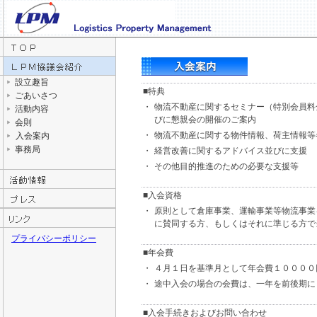
設立趣旨
■特典
ごあいさつ
・
物流不動産に関するセミナー（特別会員料
活動内容
びに懇親会の開催のご案内
会則
・
物流不動産に関する物件情報、荷主情報等
入会案内
事務局
・
経営改善に関するアドバイス並びに支援
・
その他目的推進のための必要な支援等
■入会資格
・
原則として倉庫事業、運輸事業等物流事業
に賛同する方、もしくはそれに準じる方で
プライバシーポリシー
■年会費
・
４月１日を基準月として年会費１００００
・
途中入会の場合の会費は、一年を前後期に
■入会手続きおよびお問い合わせ